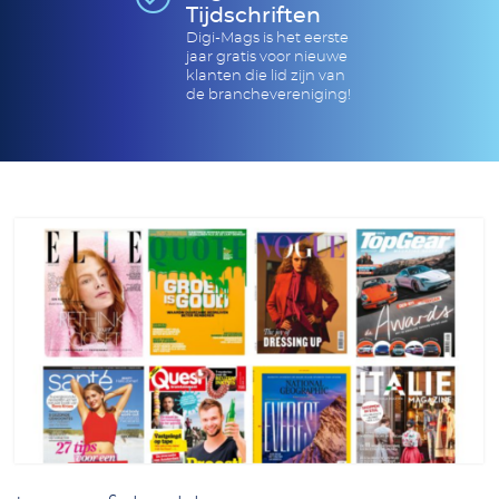
Tijdschriften
Digi-Mags is het eerste
jaar gratis voor nieuwe
klanten die lid zijn van
de branchevereniging!