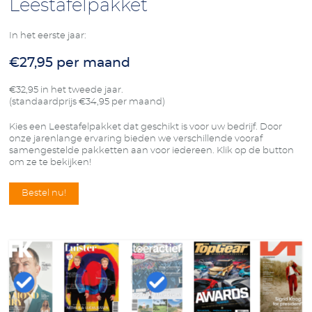
Leestafelpakket
In het eerste jaar:
€27,95 per maand
€32,95 in het tweede jaar.
(standaardprijs €34,95 per maand)
Kies een Leestafelpakket dat geschikt is voor uw bedrijf. Door
onze jarenlange ervaring bieden we verschillende vooraf
samengestelde pakketten aan voor iedereen. Klik op de button
om ze te bekijken!
Bestel nu!