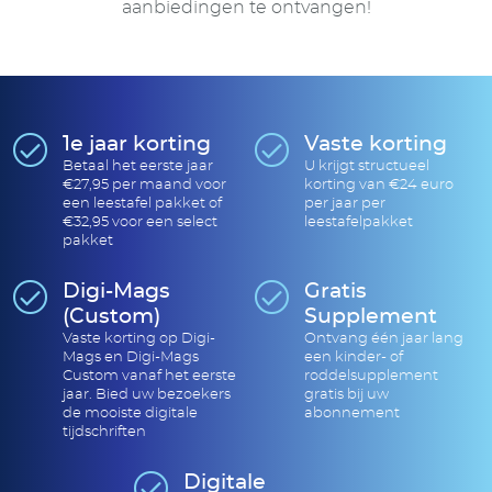
aanbiedingen te ontvangen!
1e jaar korting
Vaste korting
Betaal het eerste jaar
U krijgt structueel
€27,95 per maand voor
korting van €24 euro
een leestafel pakket of
per jaar per
€32,95 voor een select
leestafelpakket
pakket
Digi-Mags
Gratis
(Custom)
Supplement
Vaste korting op Digi-
Ontvang één jaar lang
Mags en Digi-Mags
een kinder- of
Custom vanaf het eerste
roddelsupplement
jaar. Bied uw bezoekers
gratis bij uw
de mooiste digitale
abonnement
tijdschriften
Digitale