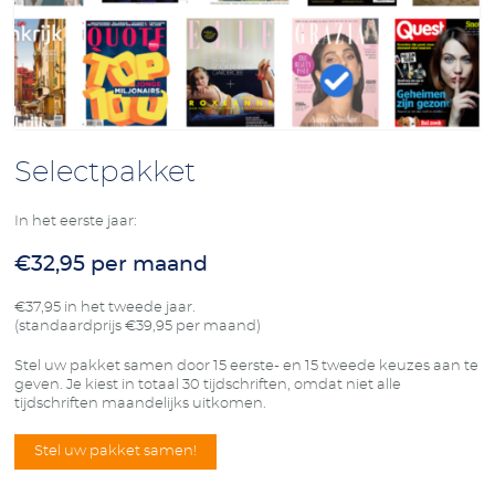
Selectpakket
In het eerste jaar:
€32,95 per maand
€37,95 in het tweede jaar.
(standaardprijs €39,95 per maand)
Stel uw pakket samen door 15 eerste- en 15 tweede keuzes aan te
geven. Je kiest in totaal 30 tijdschriften, omdat niet alle
tijdschriften maandelijks uitkomen.
Stel uw pakket samen!