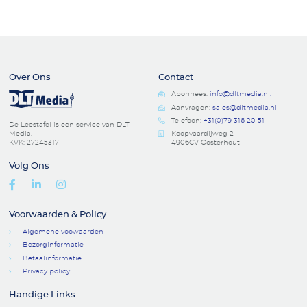
Over Ons
Contact
Abonnees:
info@dltmedia.nl.
Aanvragen:
sales@dltmedia.nl
Telefoon:
+31(0)79 316 20 51
De Leestafel is een service van DLT
Media.
Koopvaardijweg 2
KVK: 27245317
4906CV Oosterhout
Volg Ons
Facebook
Linkedin
Instagram
Voorwaarden & Policy
Algemene voowaarden
Bezorginformatie
Betaalinformatie
Privacy policy
Handige Links