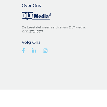
Over Ons
De Leestafel is een service van DLT Media.
KVK: 27245317
Volg Ons
Facebook
Linkedin
Instagram