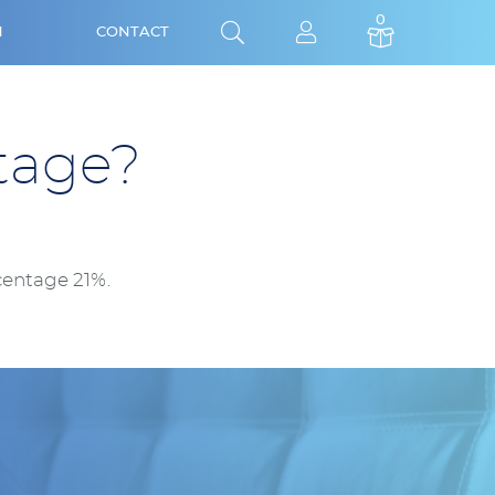
0
N
CONTACT
Close
Search
tage?
centage 21%.