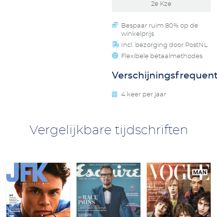
2e Kze
Bespaar ruim 80% op de
winkelprijs
Incl. bezorging door PostNL
Flexibele betaalmethodes
Verschijningsfrequent
4 keer per jaar
Vergelijkbare tijdschriften