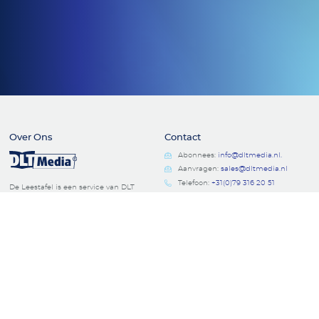
Over Ons
Contact
Abonnees:
info@dltmedia.nl.
Aanvragen:
sales@dltmedia.nl
Telefoon:
+31(0)79 316 20 51
De Leestafel is een service van DLT
Media.
Koopvaardijweg 2
KVK: 27245317
4906CV Oosterhout
Volg Ons
0
in uw pakket
Facebook
Linkedin
Instagram
Wijzig uw selectie
Voorwaarden & Policy
Algemene voowaarden
Bezorginformatie