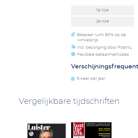
1e Kze
2e Kze
Bespaar ruim 80% op de
winkelprijs
Incl. bezorging door PostNL
Flexibele betaalmethodes
Verschijningsfrequent
6 keer per jaar
Vergelijkbare tijdschriften