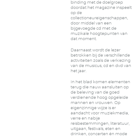
binding met de doelgroep
doordat het magazine inspeelt
op de
collectioneureigenschappen,
door middel van een
bijgevoegde cd met de
muzikale hoogtepunten van
dat moment.
Daarnaast wordt de lezer
betrokken bij de verschillende
activiteiten zoals de verkiezing
van de musicus, cd en dvd van
het jaar.
In het blad komen elementen
terug die nauw aansluiten op
de beleving van de goed
verdienende hoog opgeleide
mannen en vrouwen. Op
eigenzinnige wijze is er
aandacht voor muziekmedia,
verre en nabije
reisbestemmingen, literatuur,
uitgaan, festivals, eten en
drinken, concerten én mode