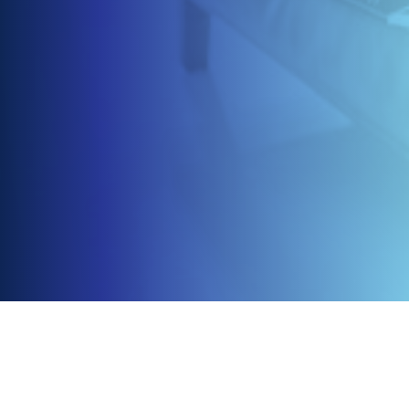
0
in uw pakket
Wijzig uw selectie