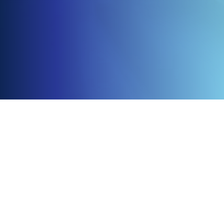
Over Ons
Contact
0
in uw pakket
Abonnees:
info@dltmedia.nl.
Wijzig uw selectie
Aanvragen:
sales@dltmedia.nl
Telefoon:
+31(0)79 316 20 51
De Leestafel is een service van DLT
Media.
Koopvaardijweg 2
KVK: 27245317
4906CV Oosterhout
Volg Ons
Facebook
Linkedin
Instagram