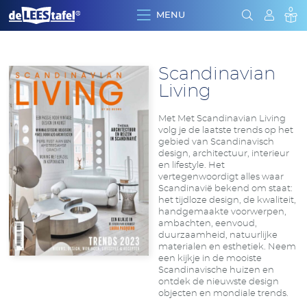
0
MENU
Clos
menu
Sear
Scandinavian
Living
Met Met Scandinavian Living
volg je de laatste trends op het
gebied van Scandinavisch
design, architectuur, interieur
en lifestyle. Het
vertegenwoordigt alles waar
Scandinavië bekend om staat:
het tijdloze design, de kwaliteit,
handgemaakte voorwerpen,
ambachten, eenvoud,
duurzaamheid, natuurlijke
materialen en esthetiek. Neem
een kijkje in de mooiste
Scandinavische huizen en
ontdek de nieuwste design
objecten en mondiale trends.