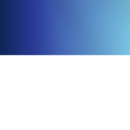
Over Ons
Contact
0
in uw pakket
Abonnees:
info@dltmedia.nl.
Wijzig uw selectie
Aanvragen:
sales@dltmedia.nl
Telefoon:
+31(0)79 316 20 51
De Leestafel is een service van DLT
Media.
Koopvaardijweg 2
KVK: 27245317
4906CV Oosterhout
Volg Ons
Facebook
Linkedin
Instagram