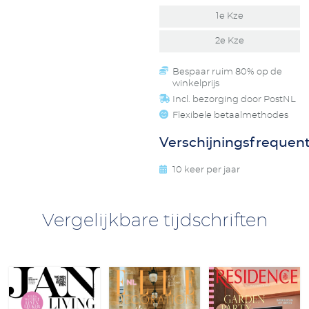
1e Kze
2e Kze
Bespaar ruim 80% op de
winkelprijs
Incl. bezorging door PostNL
Flexibele betaalmethodes
Verschijningsfrequent
10 keer per jaar
Vergelijkbare tijdschriften