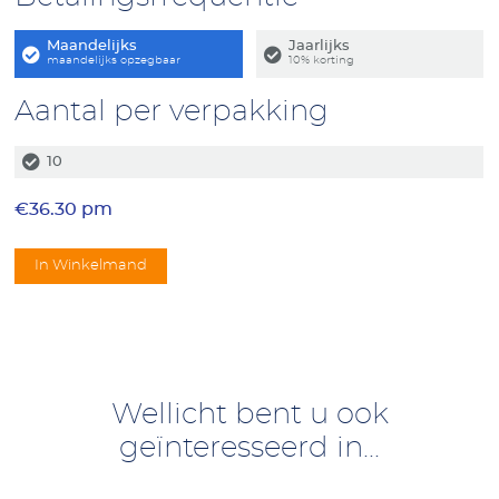
Maandelijks
Jaarlijks
maandelijks opzegbaar
10% korting
Aantal per verpakking
10
€
36.30
In Winkelmand
Wellicht bent u ook
geïnteresseerd in...