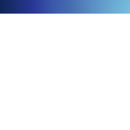
Over Ons
Contact
Abonnees:
info@dltmedia.nl.
Aanvragen:
sales@dltmedia.nl
Telefoon:
+31(0)79 316 20 51
De Leestafel is een service van DLT
Media.
Koopvaardijweg 2
KVK: 27245317
4906CV Oosterhout
Volg Ons
Facebook
Linkedin
Instagram
Voorwaarden & Policy