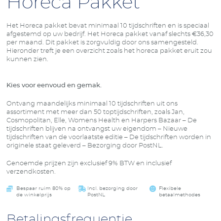
Horeca Pakket
Het Horeca pakket bevat minimaal 10 tijdschriften en is speciaal
afgestemd op uw bedrijf. Het Horeca pakket vanaf slechts €36,30
per maand. Dit pakket is zorgvuldig door ons samengesteld.
Hieronder treft je een overzicht zoals het horeca pakket eruit zou
kunnen zien.
Kies voor eenvoud en gemak.
Ontvang maandelijks minimaal 10 tijdschriften uit ons
assortiment met meer dan 50 toptijdschriften, zoals Jan,
Cosmopolitan, Elle, Womens Health en Harpers Bazaar – De
tijdschriften blijven na ontvangst uw eigendom – Nieuwe
tijdschriften van de voorlaatste editie – De tijdschriften worden in
originele staat geleverd – Bezorging door PostNL.
Genoemde prijzen zijn exclusief 9% BTW en inclusief
verzendkosten.
Bespaar ruim 80% op
Incl. bezorging door
Flexibele
de winkelprijs
PostNL
betaalmethodes
Betalingsfrequentie